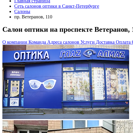
Главная страница
Сеть салонов оптики в Санкт-Петербурге
Салоны
пр. Ветеранов, 110
Салон оптики на проспекте Ветеранов, 
О компании
Команда
Адреса салонов
Услуги
Доставка
Оплата